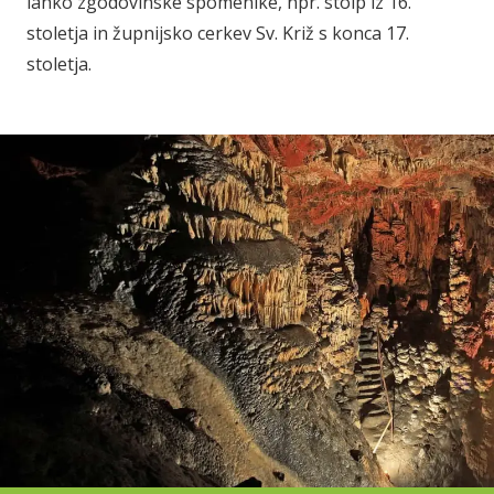
lahko zgodovinske spomenike, npr. stolp iz 16.
stoletja in župnijsko cerkev Sv. Križ s konca 17.
stoletja.