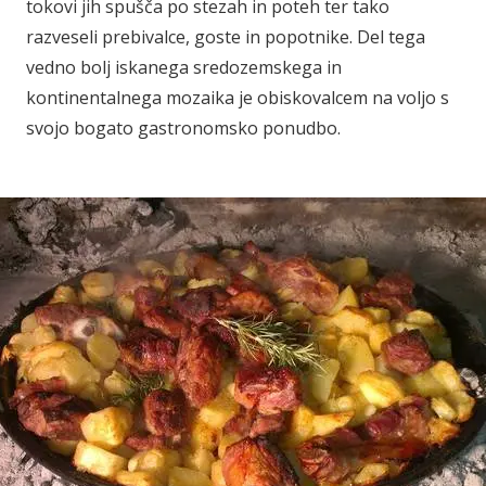
tokovi jih spušča po stezah in poteh ter tako
razveseli prebivalce, goste in popotnike. Del tega
vedno bolj iskanega sredozemskega in
kontinentalnega mozaika je obiskovalcem na voljo s
svojo bogato gastronomsko ponudbo.