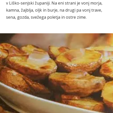
v Liško-senjski županiji. Na eni strani je vonj morja,
kamna, žajblja, oljk in burje, na drugi pa vonj trave,
sena, gozda, svežega poletja in ostre zime.