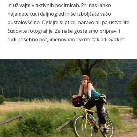
in uživajte v aktivnih počitnicah. Pri nas lahko
najamete tudi daljnogled in še izboljšate vašo
pustolovščino. Oglejte si ptice, naravo ali pa ustvarite
čudovite fotografije. Za naše goste smo pripravili
tudi posebno pot, imenovano "Skriti zakladi Gacke".