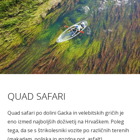
QUAD SAFARI
Quad safari po dolini Gacka in velebitskih gričih je
eno izmed najboljših doživetij na Hrvaškem. Poleg
tega, da se s štrikolesniki vozite po različnih terenih
(makadam, poljska in gozdna pot, asfalt),