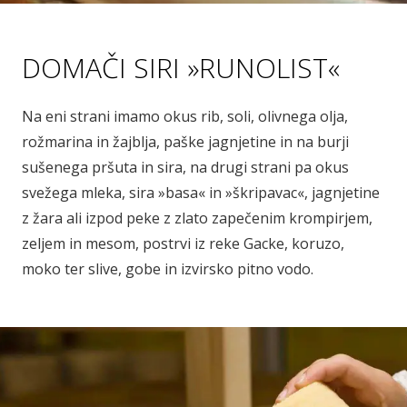
DOMAČI SIRI »RUNOLIST«
Na eni strani imamo okus rib, soli, olivnega olja,
rožmarina in žajblja, paške jagnjetine in na burji
sušenega pršuta in sira, na drugi strani pa okus
svežega mleka, sira »basa« in »škripavac«, jagnjetine
z žara ali izpod peke z zlato zapečenim krompirjem,
zeljem in mesom, postrvi iz reke Gacke, koruzo,
moko ter slive, gobe in izvirsko pitno vodo.