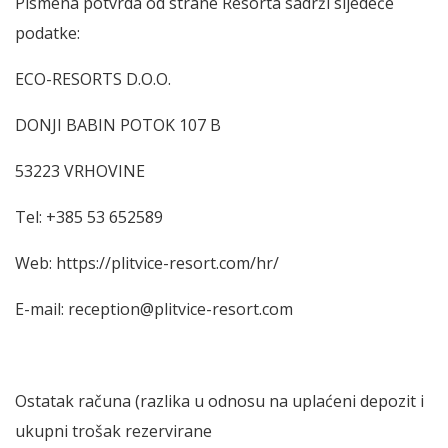
Pismena potvrda od strane Resorta sadrži sljedeće
podatke:
ECO-RESORTS D.O.O.
DONJI BABIN POTOK 107 B
53223 VRHOVINE
Tel: +385 53 652589
Web: https://plitvice-resort.com/hr/
E-mail: reception@plitvice-resort.com
Ostatak računa (razlika u odnosu na uplaćeni depozit i
ukupni trošak rezervirane