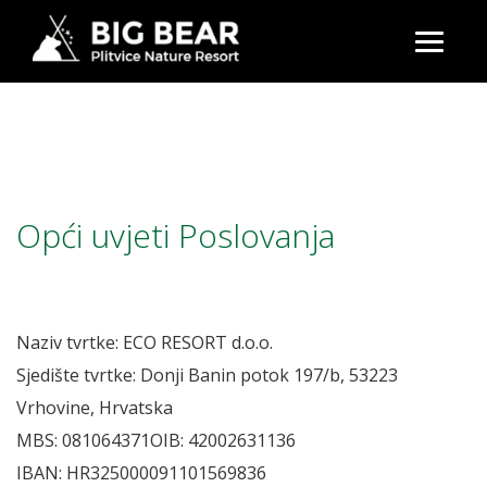
Opći uvjeti Poslovanja
Naziv tvrtke: ECO RESORT d.o.o.
Sjedište tvrtke: Donji Banin potok 197/b, 53223
Vrhovine, Hrvatska
MBS: 081064371OIB: 42002631136
IBAN: HR325000091101569836