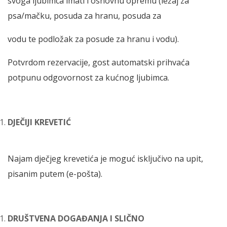
svoga ljubimca imati i osnovnu opremu (ležaj za
psa/mačku, posuda za hranu, posuda za
vodu te podložak za posude za hranu i vodu).
Potvrdom rezervacije, gost automatski prihvaća
potpunu odgovornost za kućnog ljubimca.
DJEČIJI KREVETIĆ
Najam dječjeg krevetića je moguć isključivo na upit,
pisanim putem (e-pošta).
DRUŠTVENA DOGAĐANJA I SLIČNO