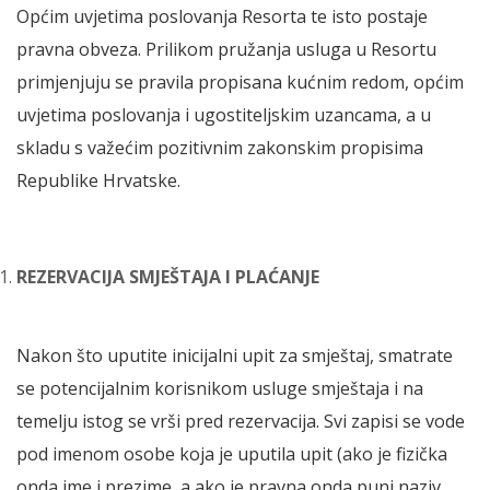
Općim uvjetima poslovanja Resorta te isto postaje
pravna obveza. Prilikom pružanja usluga u Resortu
primjenjuju se pravila propisana kućnim redom, općim
uvjetima poslovanja i ugostiteljskim uzancama, a u
skladu s važećim pozitivnim zakonskim propisima
Republike Hrvatske.
REZERVACIJA SMJEŠTAJA I PLAĆANJE
Nakon što uputite inicijalni upit za smještaj, smatrate
se potencijalnim korisnikom usluge smještaja i na
temelju istog se vrši pred rezervacija. Svi zapisi se vode
pod imenom osobe koja je uputila upit (ako je fizička
onda ime i prezime, a ako je pravna onda puni naziv