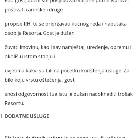
Kao gost, dužni ste posjedovati valjane putne isprave,
poštivati carinske i druge
propise RH, te se pridržavati kućnog reda i naputaka
osoblja Resorta. Gost je dužan
čuvati imovinu, kao i sav namještaj, uređenje, opremu i
okoliš u istom stanju i
uvjetima kakvi su bili na početku korištenja usluge. Za
bilo koju vrstu oštećenja, gost
snosi odgovornost i za istu je dužan nadoknaditi trošak
Resortu.
DODATNE USLUGE