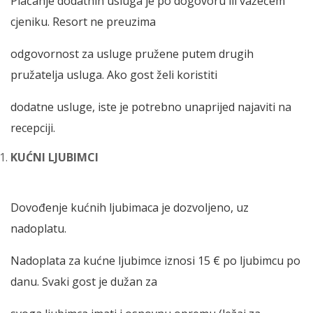
Plaćanje dodatnih usluga je po dogovoru ili važećem
cjeniku. Resort ne preuzima
odgovornost za usluge pružene putem drugih
pružatelja usluga. Ako gost želi koristiti
dodatne usluge, iste je potrebno unaprijed najaviti na
recepciji.
KUĆNI LJUBIMCI
Dovođenje kućnih ljubimaca je dozvoljeno, uz
nadoplatu.
Nadoplata za kućne ljubimce iznosi 15 € po ljubimcu po
danu. Svaki gost je dužan za