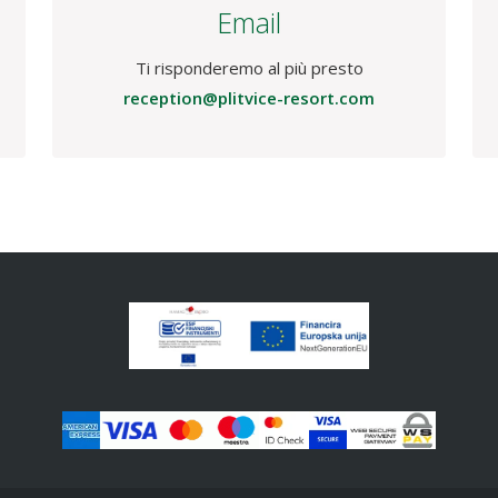
Made with
❤
by Smart Pixel