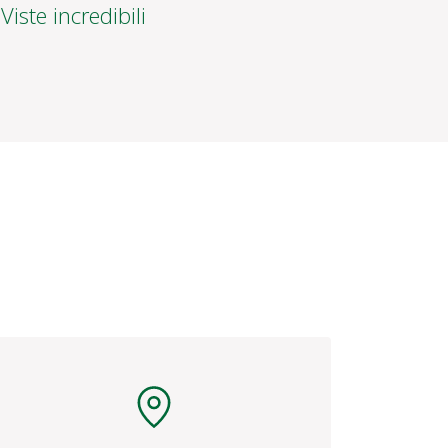
Indirizzo
Donji Babin Potok 107B
HR-53223 Donji Babin Potok