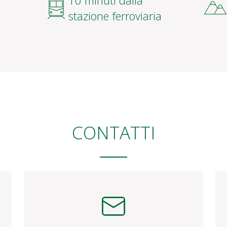
CONTATTI
Email
Ti risponderemo al più presto
reception@plitvice-resort.com