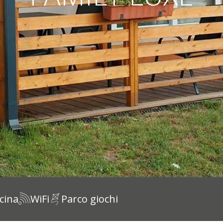
cina
WiFi
Parco giochi