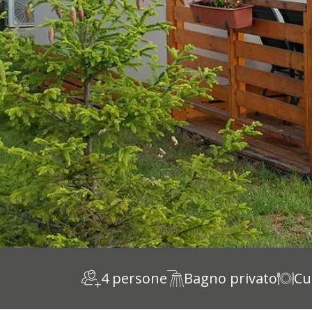
4 persone
Bagno privato
Cu