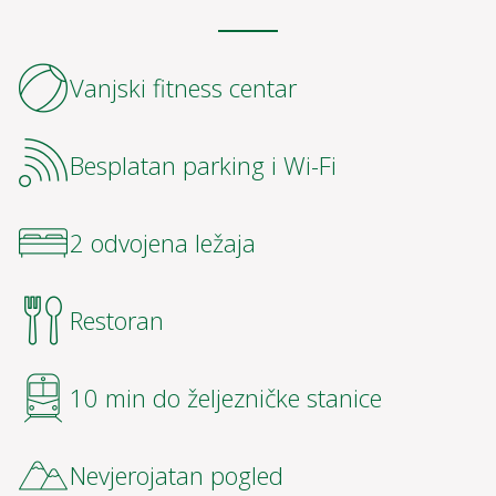
❮
❯
USLUGE
Vanjski fitness centar