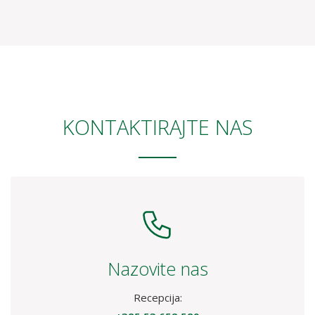
Besplatan parking i Wi-Fi
2 odvojena ležaja
Restoran
10 min do željezničke stanice
Nevjerojatan pogled