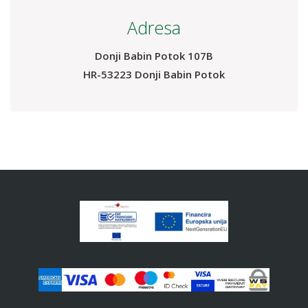
Pošaljite nam Email
Odgovorit ćemo vam u najbržem mogućem roku.
reception@plitvice-resort.com
Adresa
Donji Babin Potok 107B
HR-53223 Donji Babin Potok