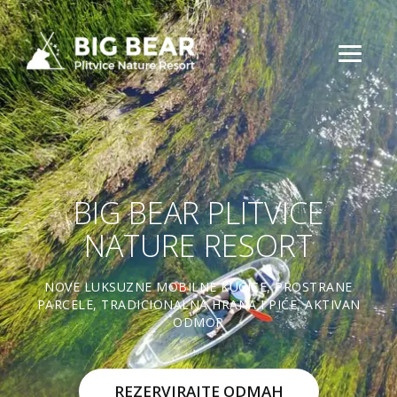
BIG BEAR PLITVICE
NATURE RESORT
NOVE LUKSUZNE MOBILNE KUĆICE, PROSTRANE
PARCELE, TRADICIONALNA HRANA I PIĆE, AKTIVAN
ODMOR
REZERVIRAJTE ODMAH